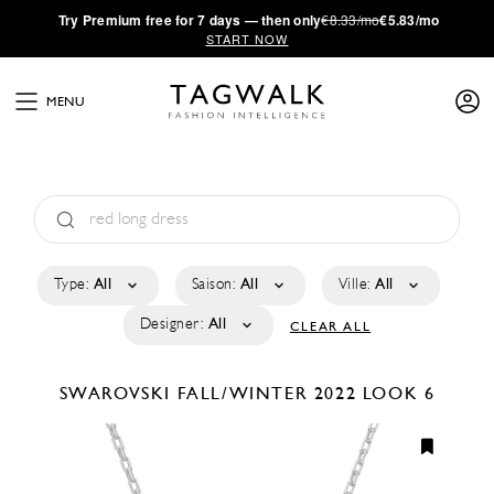
·
Try
Premium
free for 7 days — then only
€8.33/mo
€5.83/mo
START NOW
MENU
Type:
All
Saison:
All
Ville:
All
Designer:
All
CLEAR ALL
SWAROVSKI
FALL/WINTER 2022
LOOK 6