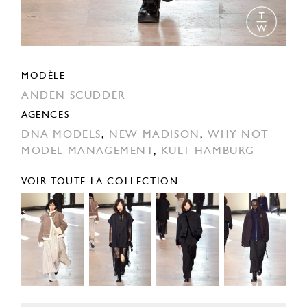
MODÈLE
ANDEN SCUDDER
AGENCES
DNA MODELS
,
NEW MADISON
,
WHY NOT
MODEL MANAGEMENT
,
KULT HAMBURG
VOIR TOUTE LA COLLECTION