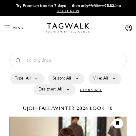
·
Try
Premium
free for 7 days — then only
€8.33/mo
€5.83/mo
START NOW
MENU
Type:
All
Saison:
All
Ville:
All
Designer:
All
CLEAR ALL
UJOH
FALL/WINTER 2026
LOOK 10