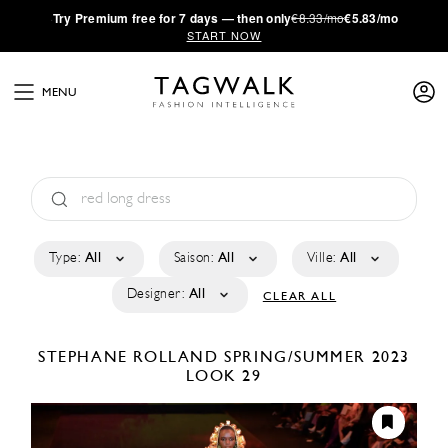
·
Try
Premium
free for 7 days — then only
€8.33/mo
€5.83/mo
START NOW
MENU
Type:
All
Saison:
All
Ville:
All
Designer:
All
CLEAR ALL
STEPHANE ROLLAND
SPRING/SUMMER 2023
LOOK 29