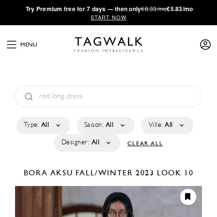
·
Try
Premium
free for 7 days — then only
€8.33/mo
€5.83/mo
START NOW
MENU
Type:
All
Saison:
All
Ville:
All
Designer:
All
CLEAR ALL
BORA AKSU
FALL/WINTER 2023
LOOK 10