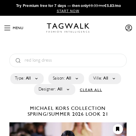
·
Try
Premium
free for 7 days — then only
€8.33/mo
€5.83/mo
START NOW
MENU
Type:
All
Saison:
All
Ville:
All
Designer:
All
CLEAR ALL
MICHAEL KORS COLLECTION
SPRING/SUMMER 2026
LOOK 21