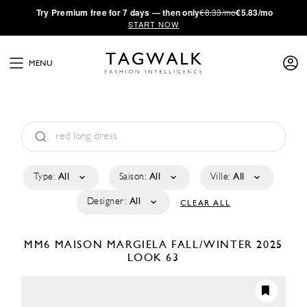
·
Try
Premium
free for 7 days — then only
€8.33/mo
€5.83/mo
START NOW
MENU
Type:
All
Saison:
All
Ville:
All
Designer:
All
CLEAR ALL
MM6 MAISON MARGIELA
FALL/WINTER 2025
LOOK 63