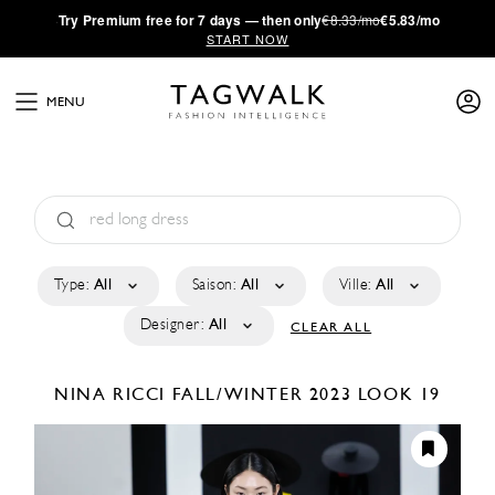
·
Try
Premium
free for 7 days — then only
€8.33/mo
€5.83/mo
START NOW
MENU
Type:
All
Saison:
All
Ville:
All
Designer:
All
CLEAR ALL
NINA RICCI
FALL/WINTER 2023
LOOK 19