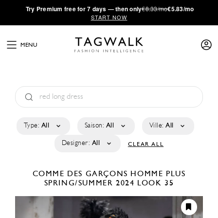
·
Try
Premium
free for 7 days — then only
€8.33/mo
€5.83/mo
START NOW
MENU
Type:
All
Saison:
All
Ville:
All
Designer:
All
CLEAR ALL
COMME DES GARÇONS HOMME PLUS
SPRING/SUMMER 2024
LOOK 35