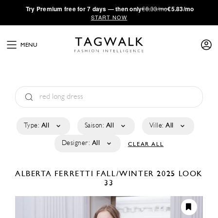
·
Try
Premium
free for 7 days — then only
€8.33/mo
€5.83/mo
START NOW
MENU
Type:
All
Saison:
All
Ville:
All
Designer:
All
CLEAR ALL
ALBERTA FERRETTI
FALL/WINTER 2025
LOOK
33