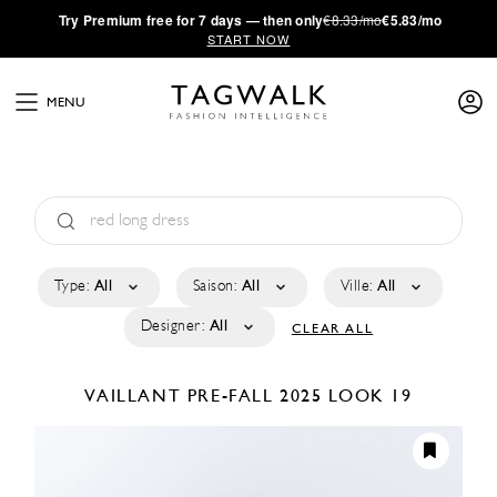
·
Try
Premium
free for 7 days — then only
€8.33/mo
€5.83/mo
START NOW
MENU
Type:
All
Saison:
All
Ville:
All
Designer:
All
CLEAR ALL
VAILLANT
PRE-FALL 2025
LOOK 19