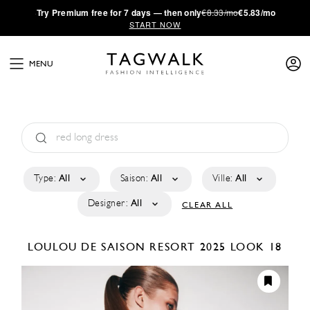
·
Try
Premium
free for 7 days — then only
€8.33/mo
€5.83/mo
START NOW
MENU
Type:
All
Saison:
All
Ville:
All
Designer:
All
CLEAR ALL
LOULOU DE SAISON
RESORT 2025
LOOK 18