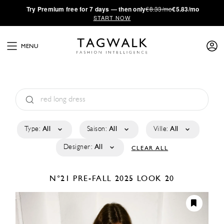
·
Try
Premium
free for 7 days — then only
€8.33/mo
€5.83/mo
START NOW
MENU
Type:
All
Saison:
All
Ville:
All
Designer:
All
CLEAR ALL
N°21
PRE-FALL 2025
LOOK 20