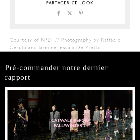
PARTAGER CE LOOK
Courtesy of N°21 // Photography by Raffaele
Cerulo and Jasmine Jessica De Pretto
Pré-commander notre dernier
rapport