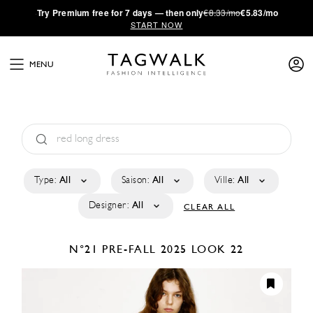
·
Try
Premium
free for 7 days — then only
€8.33/mo
€5.83/mo
START NOW
MENU
Type:
All
Saison:
All
Ville:
All
Designer:
All
CLEAR ALL
N°21
PRE-FALL 2025
LOOK 22