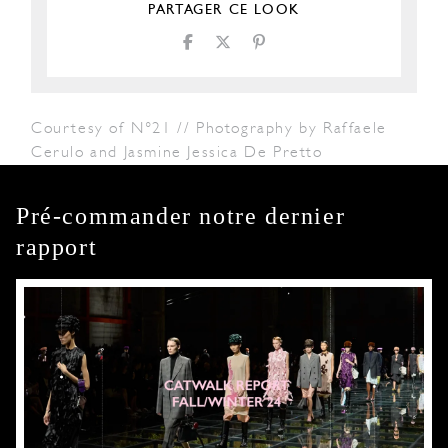
PARTAGER CE LOOK
Courtesy of N°21 // Photography by Raffaele
Cerulo and Jasmine Jessica De Pretto
Pré-commander notre dernier
rapport