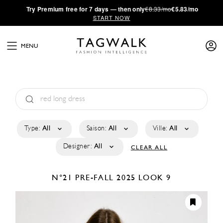
·
Try
Premium
free for 7 days — then only
€8.33/mo
€5.83/mo
START NOW
MENU
Type:
All
Saison:
All
Ville:
All
Designer:
All
CLEAR ALL
N°21
PRE-FALL 2025
LOOK 9