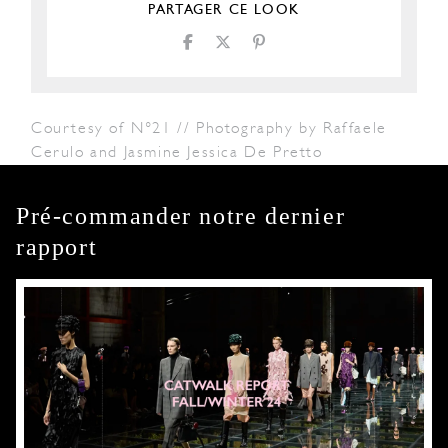
PARTAGER CE LOOK
Courtesy of N°21 // Photography by Raffaele
Cerulo and Jasmine Jessica De Pretto
Pré-commander notre dernier
rapport