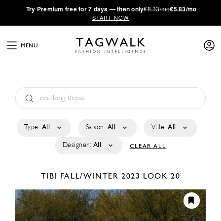
·
Try
Premium
free for 7 days — then only
€8.33/mo
€5.83/mo
START NOW
MENU
Type:
All
Saison:
All
Ville:
All
Designer:
All
CLEAR ALL
TIBI
FALL/WINTER 2023
LOOK 20