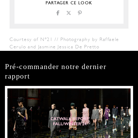
PARTAGER CE LOOK
Courtesy of N°21 // Photography by Raffaele
Cerulo and Jasmine Jessica De Pretto
Pré-commander notre dernier
rapport