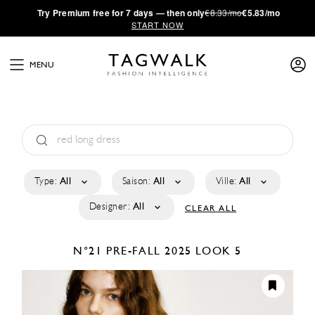
·
Try
Premium
free for 7 days — then only
€8.33/mo
€5.83/mo
START NOW
MENU
Type:
All
Saison:
All
Ville:
All
Designer:
All
CLEAR ALL
N°21
PRE-FALL 2025
LOOK 5