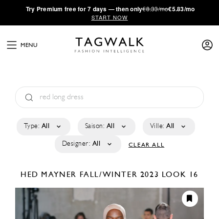
·
Try
Premium
free for 7 days — then only
€8.33/mo
€5.83/mo
START NOW
MENU
Type:
All
Saison:
All
Ville:
All
Designer:
All
CLEAR ALL
HED MAYNER
FALL/WINTER 2023
LOOK 16