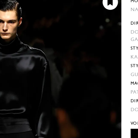
MO
N
DI
DO
G
ST
KA
ST
GU
MA
PA
DI
DO
VO