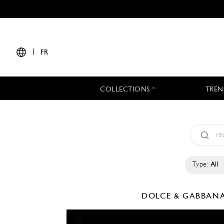
|
FR
COLLECTIONS
TREN
Type:
All
DOLCE & GABBAN