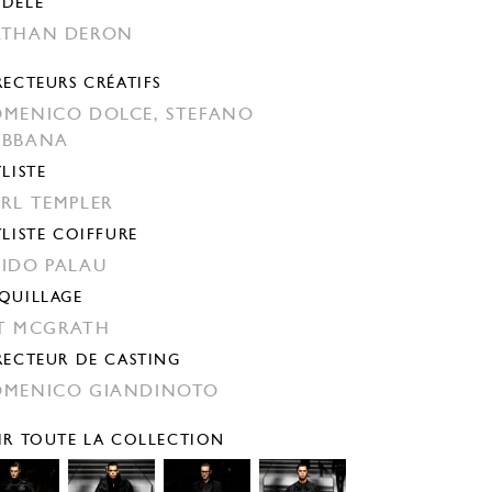
DÈLE
ATHAN DERON
RECTEURS CRÉATIFS
MENICO DOLCE,
STEFANO
ABBANA
YLISTE
RL TEMPLER
YLISTE COIFFURE
IDO PALAU
QUILLAGE
T MCGRATH
RECTEUR DE CASTING
MENICO GIANDINOTO
IR TOUTE LA COLLECTION