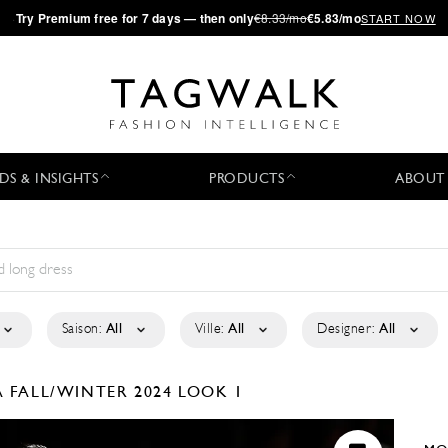
·
Try
Premium
free for 7 days — then only
€8.33/mo
€5.83/mo
START NOW
DS & INSIGHTS
PRODUCTS
ABOUT
Saison:
All
Ville:
All
Designer:
All
A
FALL/WINTER 2024
LOOK 1