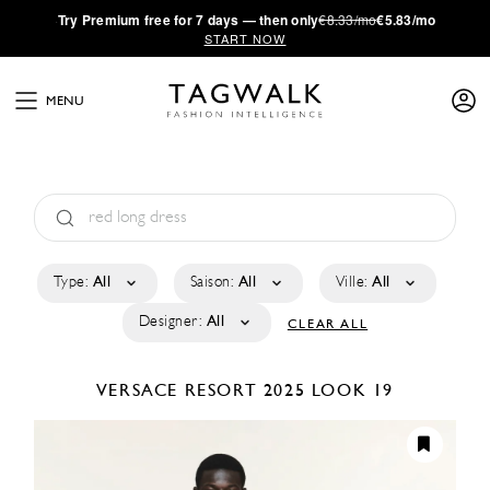
·
Try
Premium
free for 7 days — then only
€8.33/mo
€5.83/mo
START NOW
MENU
Type:
All
Saison:
All
Ville:
All
Designer:
All
CLEAR ALL
VERSACE
RESORT 2025
LOOK 19