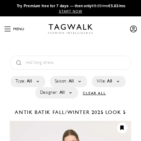
·
Try
Premium
free for 7 days — then only
€8.33/mo
€5.83/mo
START NOW
MENU
Type:
All
Saison:
All
Ville:
All
Designer:
All
CLEAR ALL
ANTIK BATIK
FALL/WINTER 2025
LOOK 5