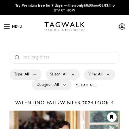
·
Try
Premium
free for 7 days — then only
€8.33/mo
€5.83/mo
START NOW
MENU
Type:
All
Saison:
All
Ville:
All
Designer:
All
CLEAR ALL
VALENTINO
FALL/WINTER 2024
LOOK 4