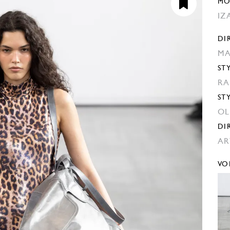
MO
IZ
DI
MA
ST
RA
ST
OL
DI
AR
VO