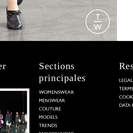
er
Sections
Res
principales
LEGA
TERM
WOMENSWEAR
COOKI
MENSWEAR
DATA 
COUTURE
MODELS
TRENDS