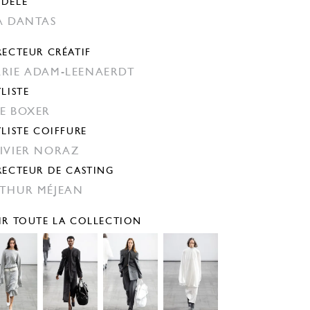
DÈLE
A DANTAS
RECTEUR CRÉATIF
RIE ADAM-LEENAERDT
YLISTE
E BOXER
YLISTE COIFFURE
IVIER NORAZ
RECTEUR DE CASTING
THUR MÉJEAN
IR TOUTE LA COLLECTION