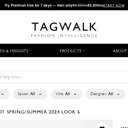
·
Try
Premium
free for 7 days — then only
€8.33/mo
€5.83/mo
START NOW
DS & INSIGHTS
PRODUCTS
ABOUT
Saison:
All
Ville:
All
Designer:
All
RDT
SPRING/SUMMER 2024
LOOK 5