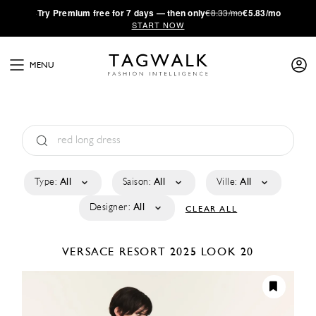
·
Try
Premium
free for 7 days — then only
€8.33/mo
€5.83/mo
START NOW
MENU
Type:
All
Saison:
All
Ville:
All
Designer:
All
CLEAR ALL
VERSACE
RESORT 2025
LOOK 20