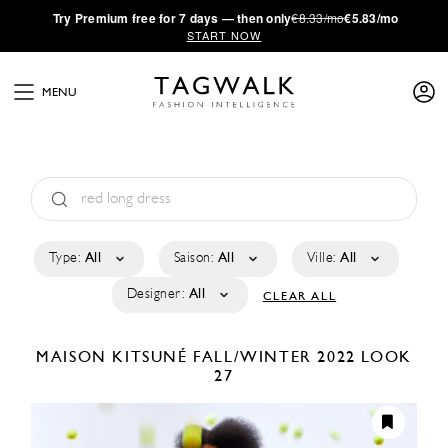
·
Try
Premium
free for 7 days — then only
€8.33/mo
€5.83/mo
START NOW
MENU
Type:
All
Saison:
All
Ville:
All
Designer:
All
CLEAR ALL
MAISON KITSUNÉ
FALL/WINTER 2022
LOOK
27