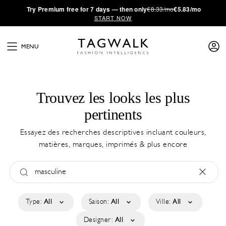
·
Try
Premium
free for 7 days — then only
€8.33/mo
€5.83/mo
START NOW
MENU
Trouvez les looks les plus
pertinents
Essayez des recherches descriptives incluant couleurs,
matières, marques, imprimés & plus encore
Type:
All
Saison:
All
Ville:
All
Designer:
All