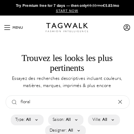
·
Try
Premium
free for 7 days — then only
€8.33/mo
€5.83/mo
START NOW
MENU
Trouvez les looks les plus
pertinents
Essayez des recherches descriptives incluant couleurs,
matières, marques, imprimés & plus encore
Type:
All
Saison:
All
Ville:
All
Designer:
All