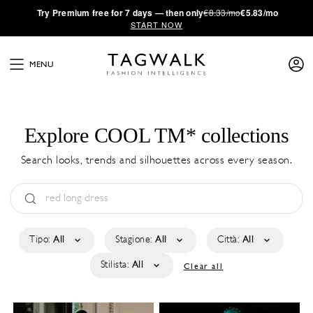
·
Try
Premium
free for 7 days — then only
€8.33/mo
€5.83/mo
START NOW
MENU
Explore COOL TM* collections
Search looks, trends and silhouettes across every season.
Tipo:
All
Stagione:
All
Città:
All
Stilista:
All
Clear all