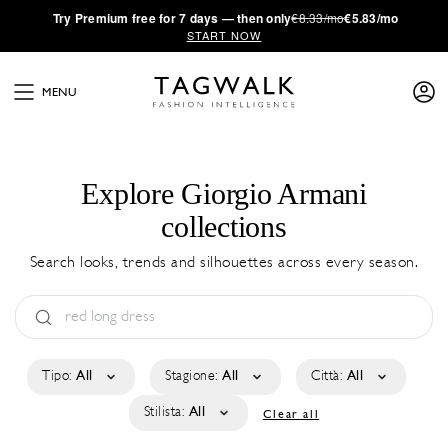
·
Try
Premium
free for 7 days — then only
€8.33/mo
€5.83/mo
START NOW
MENU
Explore Giorgio Armani
collections
Search looks, trends and silhouettes across every season.
Tipo:
All
Stagione:
All
Città:
All
Stilista:
All
Clear all