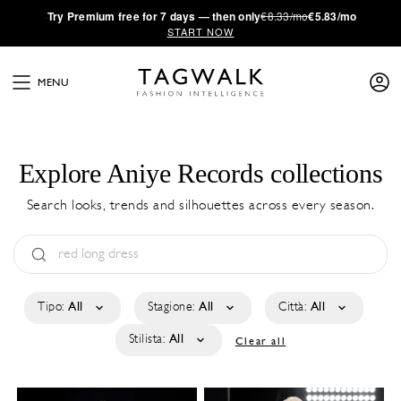
·
Try
Premium
free for 7 days — then only
€8.33/mo
€5.83/mo
START NOW
MENU
Explore Aniye Records collections
Search looks, trends and silhouettes across every season.
Tipo:
All
Stagione:
All
Città:
All
Stilista:
All
Clear all