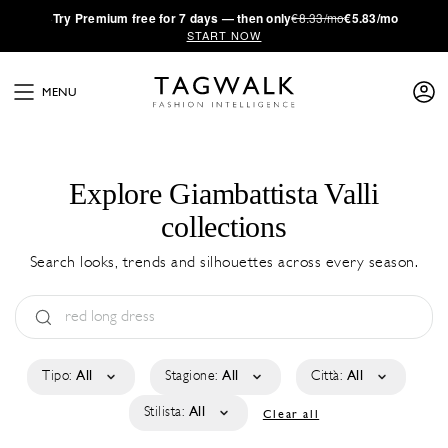
·
Try
Premium
free for 7 days — then only
€8.33/mo
€5.83/mo
START NOW
MENU
Explore Giambattista Valli
collections
Search looks, trends and silhouettes across every season.
Tipo:
All
Stagione:
All
Città:
All
Stilista:
All
Clear all