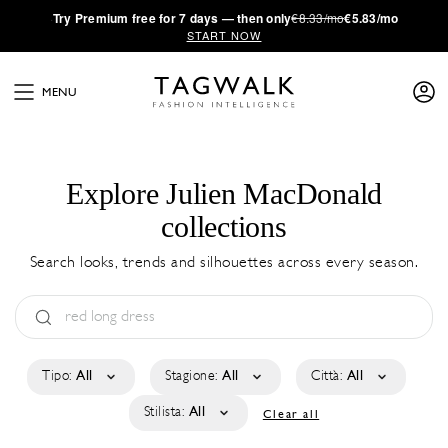
·
Try
Premium
free for 7 days — then only
€8.33/mo
€5.83/mo
START NOW
MENU
Explore Julien MacDonald
collections
Search looks, trends and silhouettes across every season.
Tipo:
All
Stagione:
All
Città:
All
Stilista:
All
Clear all