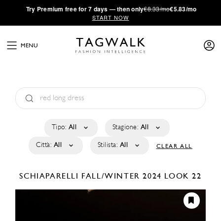
·
Try
Premium
free for 7 days — then only
€8.33/mo
€5.83/mo
START NOW
MENU
Tipo:
All
Stagione:
All
Città:
All
Stilista:
All
CLEAR ALL
SCHIAPARELLI
FALL/WINTER 2024
LOOK 22