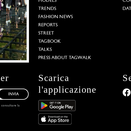
MODELS
COO
TRENDS
DAT
FASHION NEWS
REPORTS
STREET
TAGBOOK
TALKS
PRESS ABOUT TAGWALK
ter
Scarica
S
l'applicazione
INVIA
, consultare la
 Options