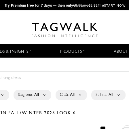
·
Try
Premium
free for 7 days — then only
€8.33/mo
€5.83/mo
START NOW
DS & INSIGHTS
PRODUCTS
ABOUT
Stagione:
All
Città:
All
Stilista:
All
TIN
FALL/WINTER 2025
LOOK 6