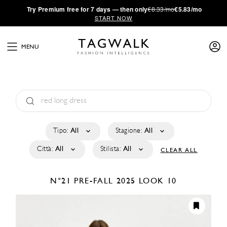
·
Try
Premium
free for 7 days — then only
€8.33/mo
€5.83/mo
START NOW
MENU
Tipo:
All
Stagione:
All
Città:
All
Stilista:
All
CLEAR ALL
N°21
PRE-FALL 2025
LOOK 10