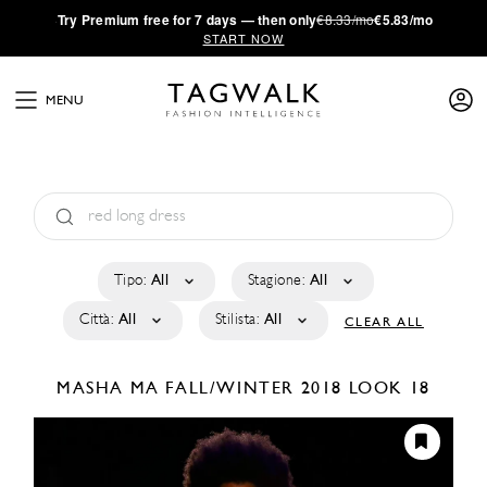
·
Try
Premium
free for 7 days — then only
€8.33/mo
€5.83/mo
START NOW
MENU
Tipo:
All
Stagione:
All
Città:
All
Stilista:
All
CLEAR ALL
MASHA MA
FALL/WINTER 2018
LOOK 18