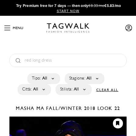
·
Try
Premium
free for 7 days — then only
€8.33/mo
€5.83/mo
START NOW
MENU
Tipo:
All
Stagione:
All
Città:
All
Stilista:
All
CLEAR ALL
MASHA MA
FALL/WINTER 2018
LOOK 22