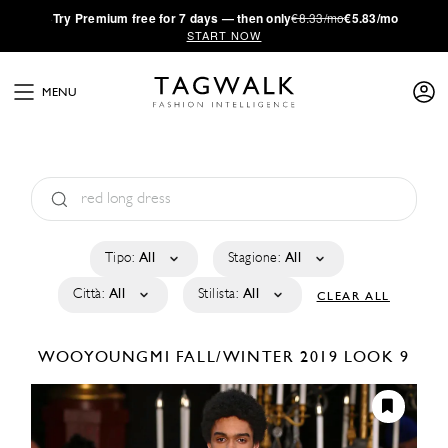
·
Try
Premium
free for 7 days — then only
€8.33/mo
€5.83/mo
START NOW
MENU
Tipo:
All
Stagione:
All
Città:
All
Stilista:
All
CLEAR ALL
WOOYOUNGMI
FALL/WINTER 2019
LOOK 9