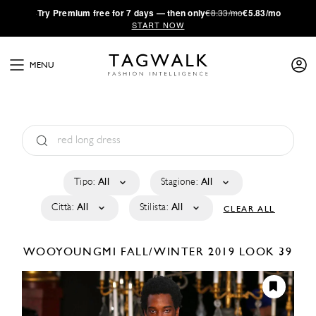
·
Try
Premium
free for 7 days — then only
€8.33/mo
€5.83/mo
START NOW
MENU
Tipo:
All
Stagione:
All
Città:
All
Stilista:
All
CLEAR ALL
WOOYOUNGMI
FALL/WINTER 2019
LOOK 39