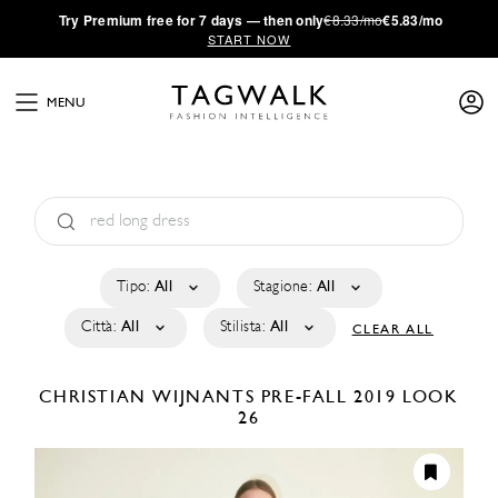
·
Try
Premium
free for 7 days — then only
€8.33/mo
€5.83/mo
START NOW
MENU
Tipo:
All
Stagione:
All
Città:
All
Stilista:
All
CLEAR ALL
CHRISTIAN WIJNANTS
PRE-FALL 2019
LOOK
26