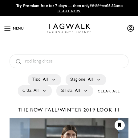
·
Try
Premium
free for 7 days — then only
€8.33/mo
€5.83/mo
START NOW
MENU
Tipo:
All
Stagione:
All
Città:
All
Stilista:
All
CLEAR ALL
THE ROW
FALL/WINTER 2019
LOOK 11