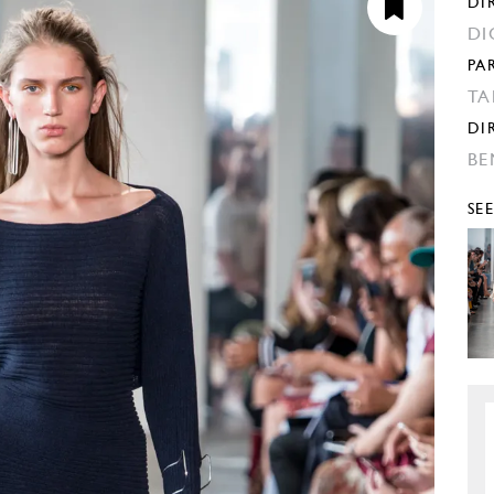
DI
DI
PA
TA
DI
BE
SE