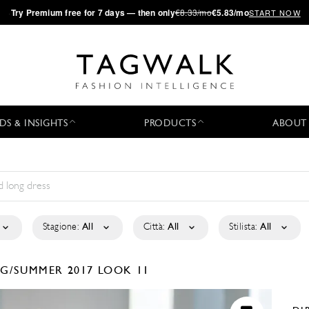
·
Try
Premium
free for 7 days — then only
€8.33/mo
€5.83/mo
START NOW
DS & INSIGHTS
PRODUCTS
ABOUT
Stagione:
All
Città:
All
Stilista:
All
NG/SUMMER 2017
LOOK 11