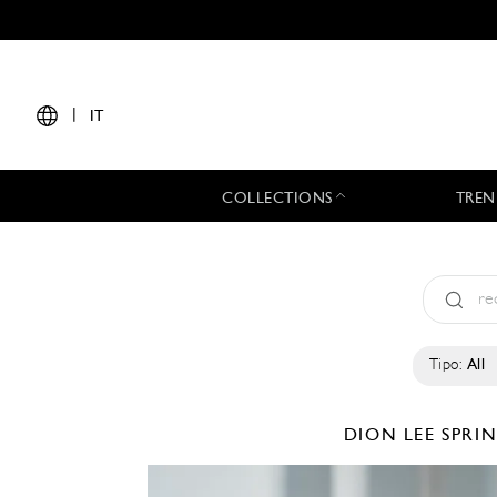
|
IT
COLLECTIONS
TREN
Tipo:
All
DION LEE
SPRI