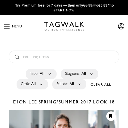
·
Try
Premium
free for 7 days — then only
€8.33/mo
€5.83/mo
START NOW
MENU
Tipo:
All
Stagione:
All
Città:
All
Stilista:
All
CLEAR ALL
DION LEE
SPRING/SUMMER 2017
LOOK 18