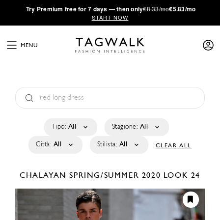
·
Try
Premium
free for 7 days — then only
€8.33/mo
€5.83/mo
START NOW
MENU
Tipo:
All
Stagione:
All
Città:
All
Stilista:
All
CLEAR ALL
CHALAYAN
SPRING/SUMMER 2020
LOOK 24