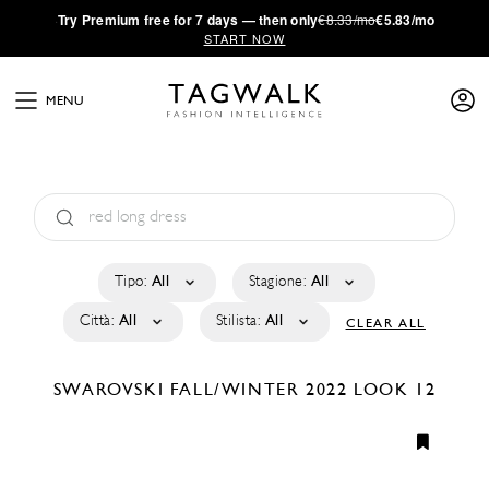
·
Try
Premium
free for 7 days — then only
€8.33/mo
€5.83/mo
START NOW
MENU
Tipo:
All
Stagione:
All
Città:
All
Stilista:
All
CLEAR ALL
SWAROVSKI
FALL/WINTER 2022
LOOK 12