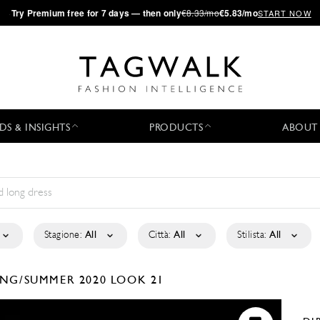
·
Try
Premium
free for 7 days — then only
€8.33/mo
€5.83/mo
START NOW
DS & INSIGHTS
PRODUCTS
ABOUT
Stagione:
All
Città:
All
Stilista:
All
ING/SUMMER 2020
LOOK 21