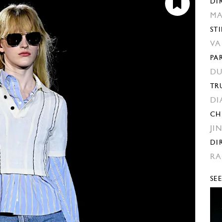
DI
MA
STI
VA
PA
DU
TR
DI
CH
JI
DI
RA
SE