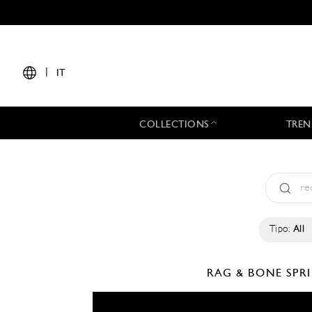
|
IT
COLLECTIONS
TREN
Tipo:
All
RAG & BONE
SPR