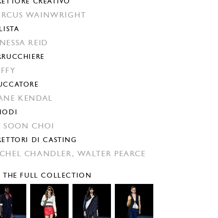
RETTORE CREATIVO
RCUS WAINWRIGHT
LISTA
NESSA REID
RRUCCHIERE
FFY
UCCATORE
ANE KENDAL
IODI
N SOON CHOI
RETTORI DI CASTING
CHEL CHANDLER,
WALTER PEARCE
E THE FULL COLLECTION