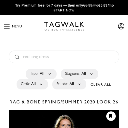
·
Try
Premium
free for 7 days — then only
€8.33/mo
€5.83/mo
START NOW
MENU
Tipo:
All
Stagione:
All
Città:
All
Stilista:
All
CLEAR ALL
RAG & BONE
SPRING/SUMMER 2020
LOOK 26