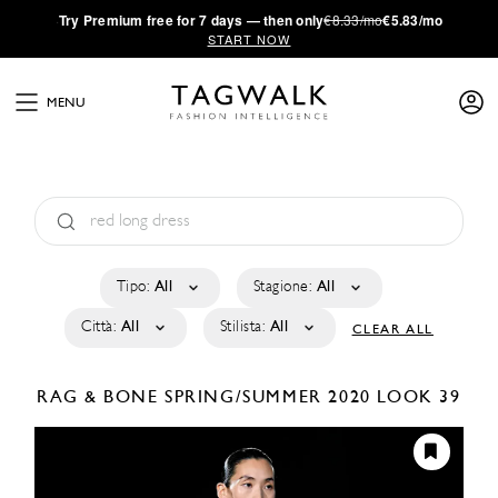
·
Try
Premium
free for 7 days — then only
€8.33/mo
€5.83/mo
START NOW
MENU
Tipo:
All
Stagione:
All
Città:
All
Stilista:
All
CLEAR ALL
RAG & BONE
SPRING/SUMMER 2020
LOOK 39