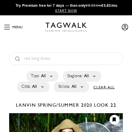
·
Try
Premium
free for 7 days — then only
€8.33/mo
€5.83/mo
START NOW
MENU
Tipo:
All
Stagione:
All
Città:
All
Stilista:
All
CLEAR ALL
LANVIN
SPRING/SUMMER 2020
LOOK 22