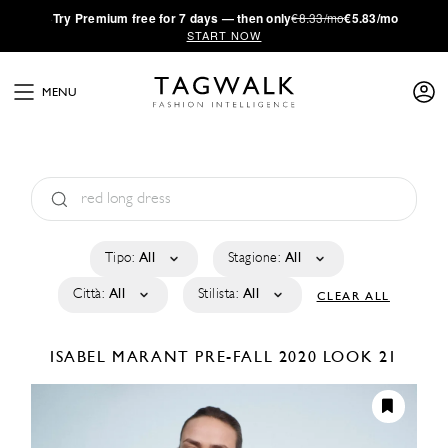
·
Try
Premium
free for 7 days — then only
€8.33/mo
€5.83/mo
START NOW
MENU
Tipo:
All
Stagione:
All
Città:
All
Stilista:
All
CLEAR ALL
ISABEL MARANT
PRE-FALL 2020
LOOK 21