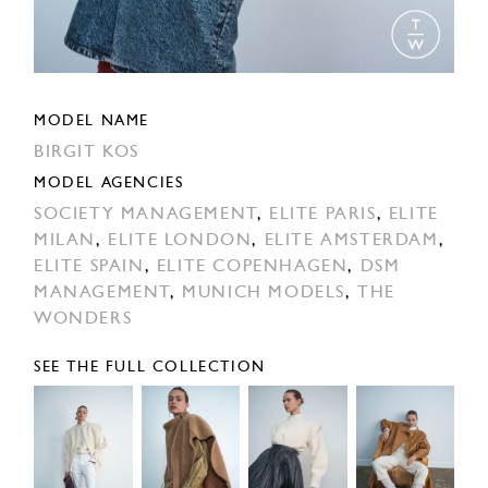
MODEL NAME
BIRGIT KOS
MODEL AGENCIES
SOCIETY MANAGEMENT
,
ELITE PARIS
,
ELITE
MILAN
,
ELITE LONDON
,
ELITE AMSTERDAM
,
ELITE SPAIN
,
ELITE COPENHAGEN
,
DSM
MANAGEMENT
,
MUNICH MODELS
,
THE
WONDERS
SEE THE FULL COLLECTION