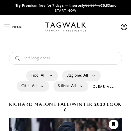
·
Try
Premium
free for 7 days — then only
€8.33/mo
€5.83/mo
START NOW
MENU
Tipo:
All
Stagione:
All
Città:
All
Stilista:
All
CLEAR ALL
RICHARD MALONE
FALL/WINTER 2020
LOOK
6